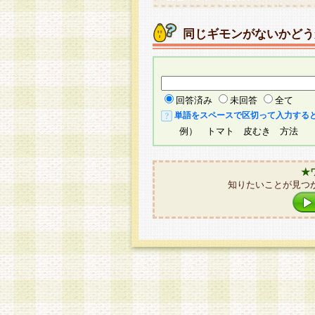
同じギモンがないかどう
回答済み
未回答
全て
単語をスペースで区切って入力する
例） トマト 皮むき 方法
★
知りたいことが見つ