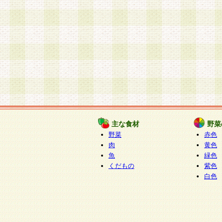
主な食材
野菜
野菜
赤色
肉
黄色
魚
緑色
くだもの
紫色
白色