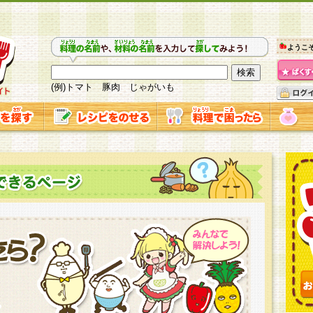
ようこ
(例)トマト 豚肉 じゃがいも