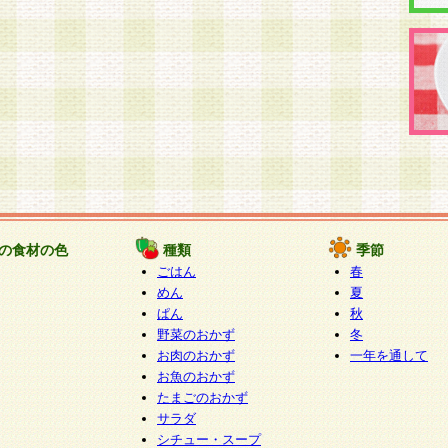
の食材の色
種類
季節
ごはん
春
めん
夏
ぱん
秋
野菜のおかず
冬
お肉のおかず
一年を通して
お魚のおかず
たまごのおかず
サラダ
シチュー・スープ