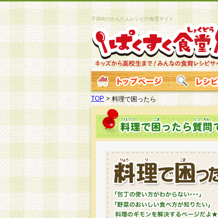
子供向けかんたんレシピの食育サイト
TOP
>
料理で困ったら