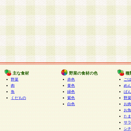
主な食材
野菜の食材の色
種
野菜
赤色
ご
肉
黄色
め
魚
緑色
ぱ
くだもの
紫色
野
白色
お
お
た
サ
シ