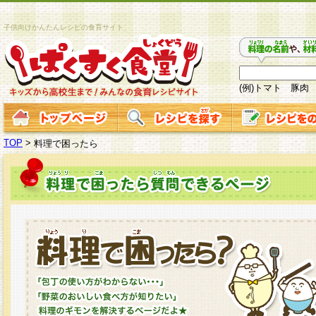
子供向けかんたんレシピの食育サイト
(例)トマト 豚肉
TOP
>
料理で困ったら