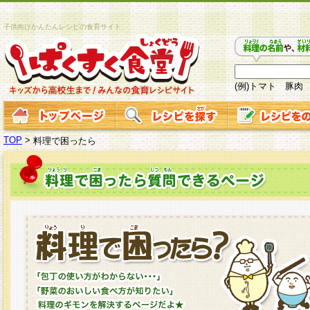
子供向けかんたんレシピの食育サイト
(例)トマト 豚肉
TOP
>
料理で困ったら