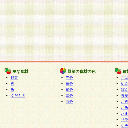
主な食材
野菜の食材の色
種
野菜
赤色
ご
肉
黄色
め
魚
緑色
ぱ
くだもの
紫色
野
白色
お
お
た
サ
シ