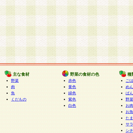
主な食材
野菜の食材の色
種
野菜
赤色
ご
肉
黄色
め
魚
緑色
ぱ
くだもの
紫色
野
白色
お
お
た
サ
シ