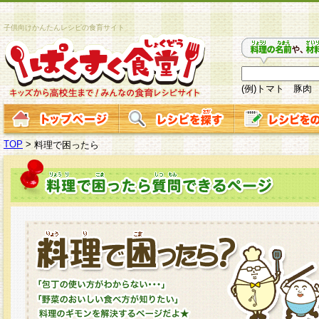
子供向けかんたんレシピの食育サイト
(例)トマト 豚肉
TOP
>
料理で困ったら