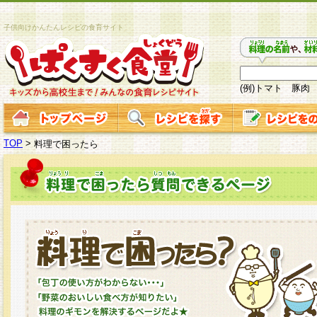
子供向けかんたんレシピの食育サイト
(例)トマト 豚肉
TOP
>
料理で困ったら