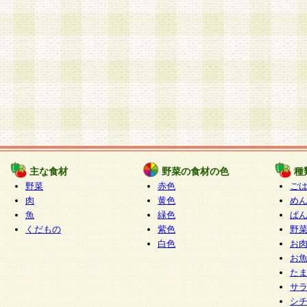
主な食材
野菜の食材の色
種
野菜
赤色
ご
肉
黄色
め
魚
緑色
ぱ
くだもの
紫色
野
白色
お
お
た
サ
シ