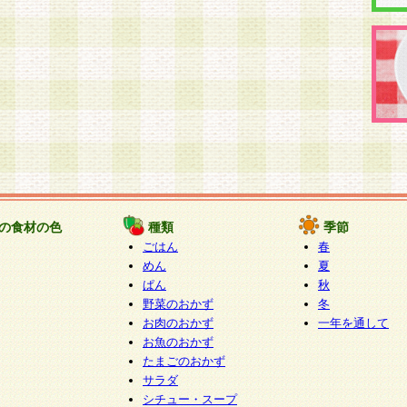
の食材の色
種類
季節
ごはん
春
めん
夏
ぱん
秋
野菜のおかず
冬
お肉のおかず
一年を通して
お魚のおかず
たまごのおかず
サラダ
シチュー・スープ