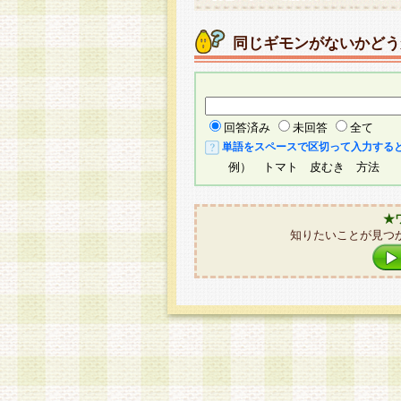
同じギモンがないかどう
回答済み
未回答
全て
単語をスペースで区切って入力する
例） トマト 皮むき 方法
★
知りたいことが見つ