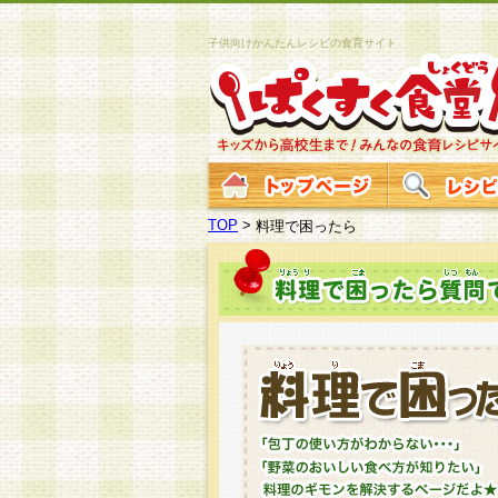
子供向けかんたんレシピの食育サイト
TOP
>
料理で困ったら