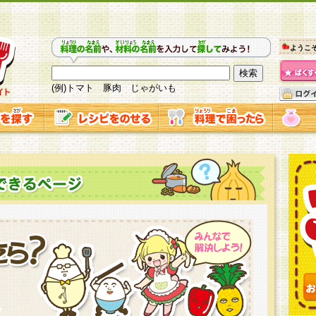
ようこ
(例)トマト 豚肉 じゃがいも