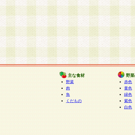
主な食材
野菜
野菜
赤色
肉
黄色
魚
緑色
くだもの
紫色
白色