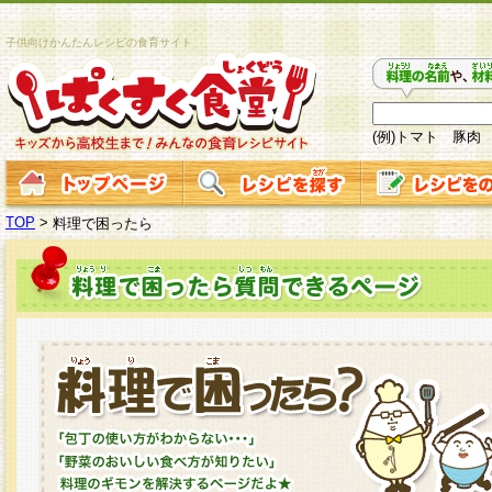
子供向けかんたんレシピの食育サイト
(例)トマト 豚肉
TOP
>
料理で困ったら