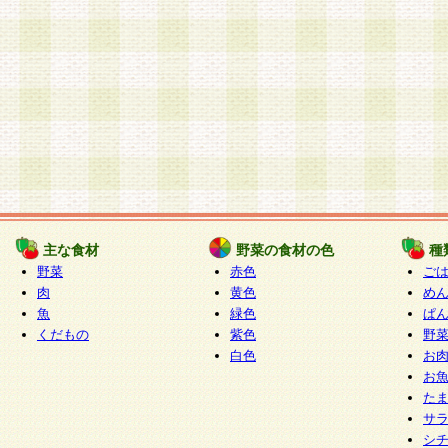
主な食材
野菜の食材の色
種
野菜
赤色
ご
肉
黄色
め
魚
緑色
ぱ
くだもの
紫色
野
白色
お
お
た
サ
シ