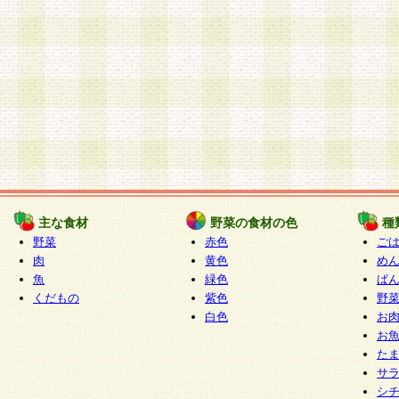
主な食材
野菜の食材の色
種
野菜
赤色
ご
肉
黄色
め
魚
緑色
ぱ
くだもの
紫色
野
白色
お
お
た
サ
シ