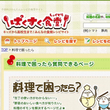
子供向けかんたんレシピの食育サイト
(例)トマト 豚肉
TOP
>
料理で困ったら