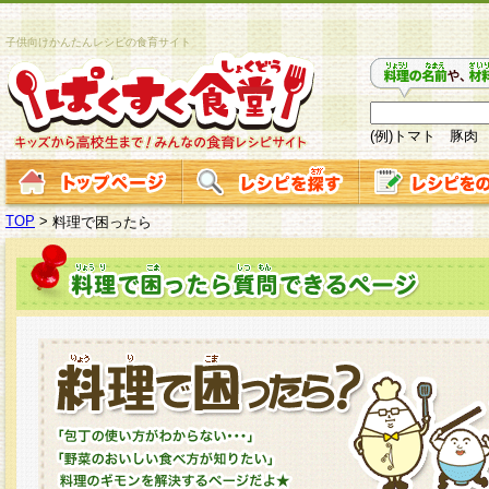
子供向けかんたんレシピの食育サイト
(例)トマト 豚肉
TOP
>
料理で困ったら