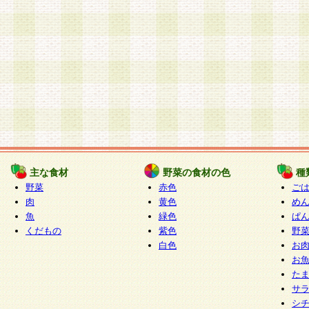
主な食材
野菜の食材の色
種
野菜
赤色
ご
肉
黄色
め
魚
緑色
ぱ
くだもの
紫色
野
白色
お
お
た
サ
シ