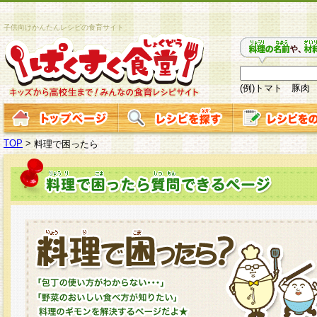
子供向けかんたんレシピの食育サイト
(例)トマト 豚肉
TOP
>
料理で困ったら