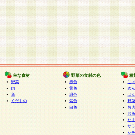
主な食材
野菜の食材の色
種
野菜
赤色
ご
肉
黄色
め
魚
緑色
ぱ
くだもの
紫色
野
白色
お
お
た
サ
シ