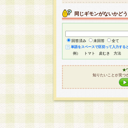
同じギモンがないかどう
回答済み
未回答
全て
単語をスペースで区切って入力する
例） トマト 皮むき 方法
★
知りたいことが見つ