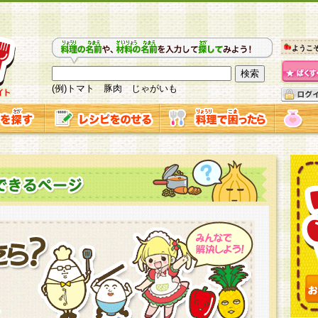
ようこ
(例)トマト 豚肉 じゃがいも