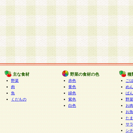
主な食材
野菜の食材の色
種
野菜
赤色
ご
肉
黄色
め
魚
緑色
ぱ
くだもの
紫色
野
白色
お
お
た
サ
シ