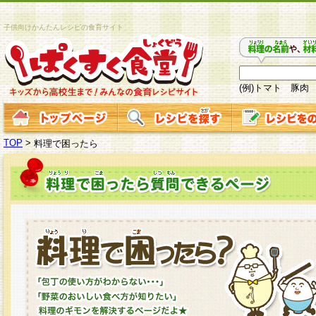
子供向けかんたんレシピの食育サイト
(例)トマト 豚肉
TOP
>
料理で困ったら