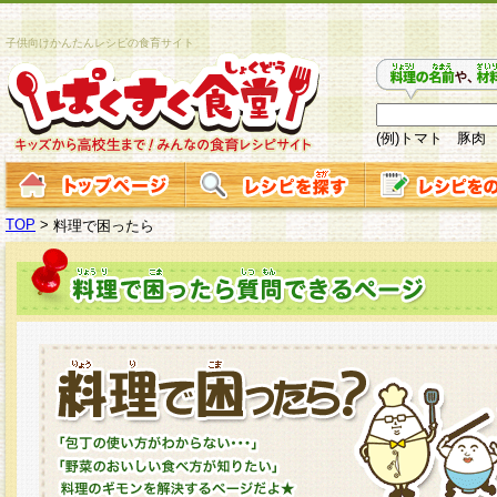
子供向けかんたんレシピの食育サイト
(例)トマト 豚肉
TOP
>
料理で困ったら