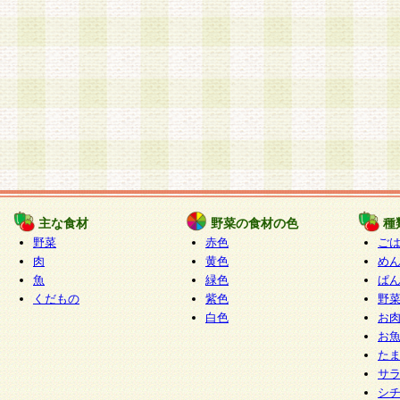
主な食材
野菜の食材の色
種
野菜
赤色
ご
肉
黄色
め
魚
緑色
ぱ
くだもの
紫色
野
白色
お
お
た
サ
シ