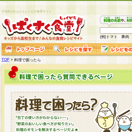
子供向けかんたんレシピの食育サイト
(例)トマト 豚肉
TOP
>
料理で困ったら