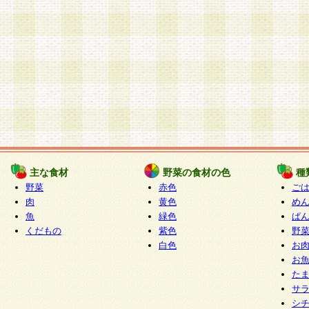
主な食材
野菜の食材の色
種
野菜
赤色
ご
肉
黄色
め
魚
緑色
ぱ
くだもの
紫色
野
白色
お
お
た
サ
シ