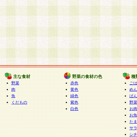
主な食材
野菜の食材の色
種
野菜
赤色
ご
肉
黄色
め
魚
緑色
ぱ
くだもの
紫色
野
白色
お
お
た
サ
シ