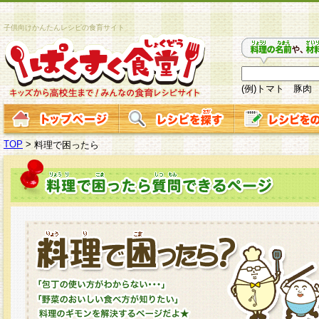
子供向けかんたんレシピの食育サイト
(例)トマト 豚肉
TOP
>
料理で困ったら