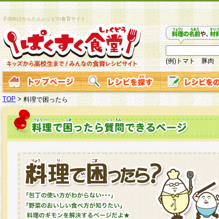
子供向けかんたんレシピの食育サイト
(例)トマト 豚肉
TOP
>
料理で困ったら