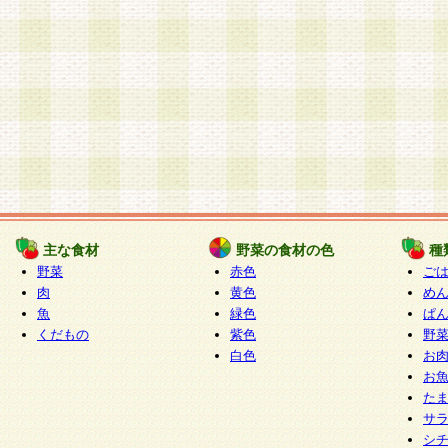
主な食材
野菜の食材の色
種
野菜
赤色
ご
肉
黄色
め
魚
緑色
ぱ
くだもの
紫色
野
白色
お
お
た
サ
シ