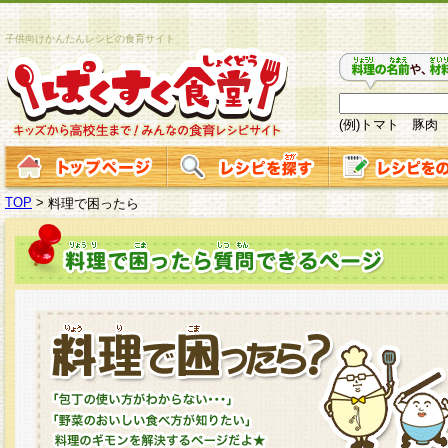
子供向けかんたんレシピの食育サイト
(例)トマト 豚肉
TOP
>
料理で困ったら