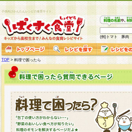
子供向けかんたんレシピの食育サイト
(例)トマト 豚肉
TOP
>
料理で困ったら