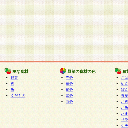
主な食材
野菜の食材の色
種
野菜
赤色
ご
肉
黄色
め
魚
緑色
ぱ
くだもの
紫色
野
白色
お
お
た
サ
シ