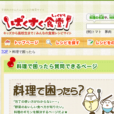
子供向けかんたんレシピの食育サイト
(例)トマト 豚肉
TOP
>
料理で困ったら