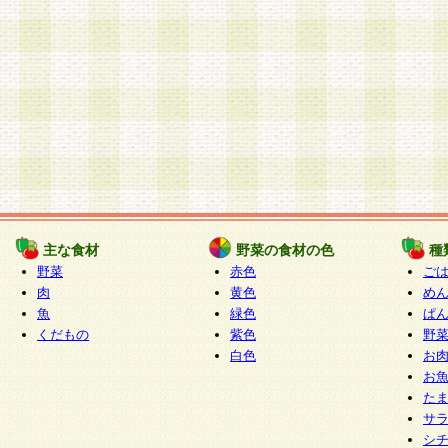
主な食材
野菜の食材の色
種
野菜
赤色
ご
肉
黄色
め
魚
緑色
ぱ
くだもの
紫色
野
白色
お
お
た
サ
シ