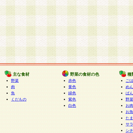
主な食材
野菜の食材の色
種
野菜
赤色
ご
肉
黄色
め
魚
緑色
ぱ
くだもの
紫色
野
白色
お
お
た
サ
シ