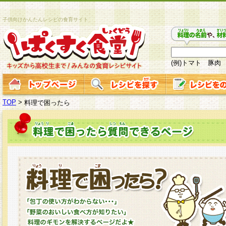
子供向けかんたんレシピの食育サイト
(例)トマト 豚肉
TOP
>
料理で困ったら