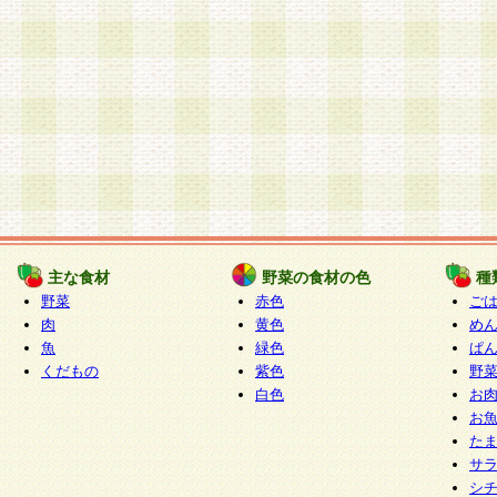
主な食材
野菜の食材の色
種
野菜
赤色
ご
肉
黄色
め
魚
緑色
ぱ
くだもの
紫色
野
白色
お
お
た
サ
シ