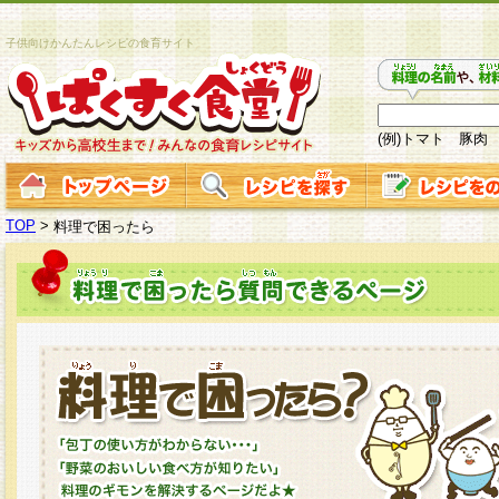
子供向けかんたんレシピの食育サイト
(例)トマト 豚肉
TOP
>
料理で困ったら