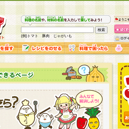
ようこ
(例)トマト 豚肉 じゃがいも