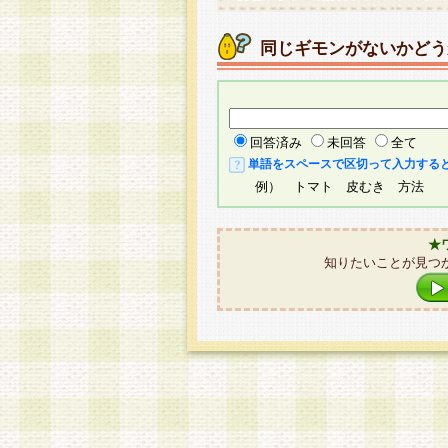
同じギモンがないかどう
回答済み
未回答
全て
単語をスペースで区切って入力する
例） トマト 皮むき 方法
★
知りたいことが見つ