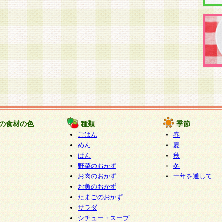
の食材の色
種類
季節
ごはん
春
めん
夏
ぱん
秋
野菜のおかず
冬
お肉のおかず
一年を通して
お魚のおかず
たまごのおかず
サラダ
シチュー・スープ