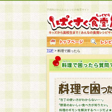
子供向けかんたんレシピの食育サイト
TOP
>
料理で困ったら