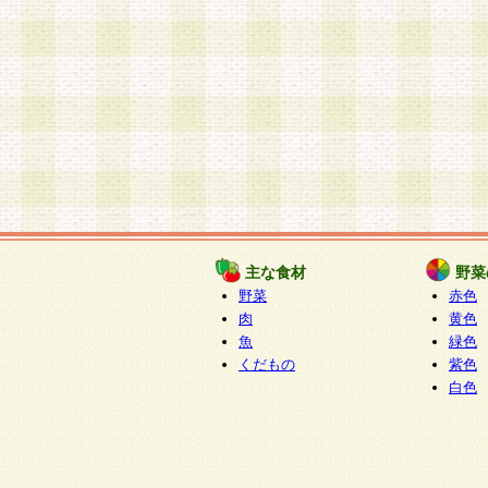
主な食材
野菜
野菜
赤色
肉
黄色
魚
緑色
くだもの
紫色
白色