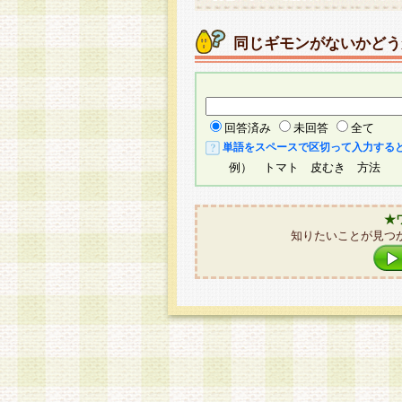
同じギモンがないかどう
回答済み
未回答
全て
単語をスペースで区切って入力する
例） トマト 皮むき 方法
★
知りたいことが見つ