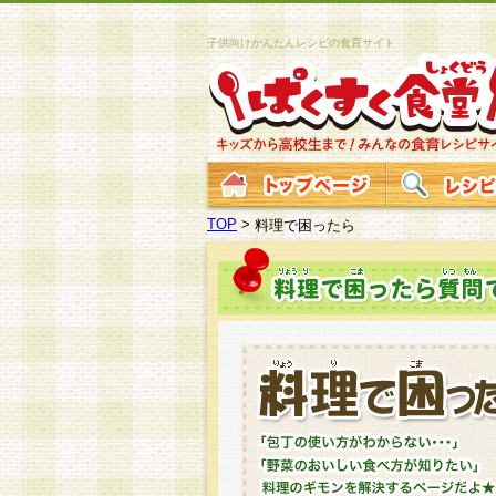
子供向けかんたんレシピの食育サイト
TOP
>
料理で困ったら