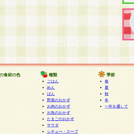
の食材の色
種類
季節
ごはん
春
めん
夏
ぱん
秋
野菜のおかず
冬
お肉のおかず
一年を通して
お魚のおかず
たまごのおかず
サラダ
シチュー・スープ