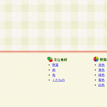
主な食材
野菜
野菜
赤色
肉
黄色
魚
緑色
くだもの
紫色
白色