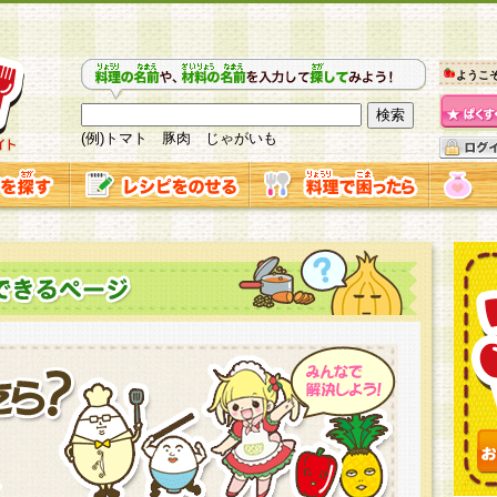
ようこ
(例)トマト 豚肉 じゃがいも