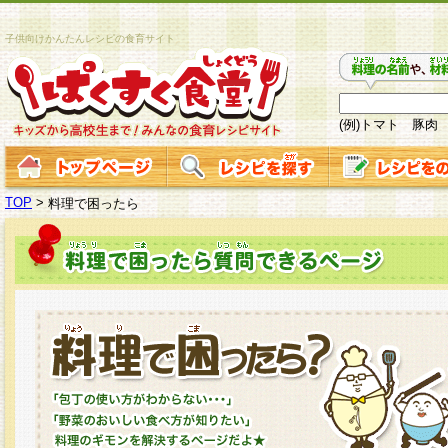
子供向けかんたんレシピの食育サイト
(例)トマト 豚肉
TOP
>
料理で困ったら