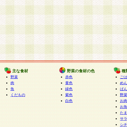
主な食材
野菜の食材の色
種
野菜
赤色
ご
肉
黄色
め
魚
緑色
ぱ
くだもの
紫色
野
白色
お
お
た
サ
シ