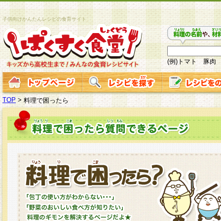
子供向けかんたんレシピの食育サイト
(例)トマト 豚肉
TOP
>
料理で困ったら