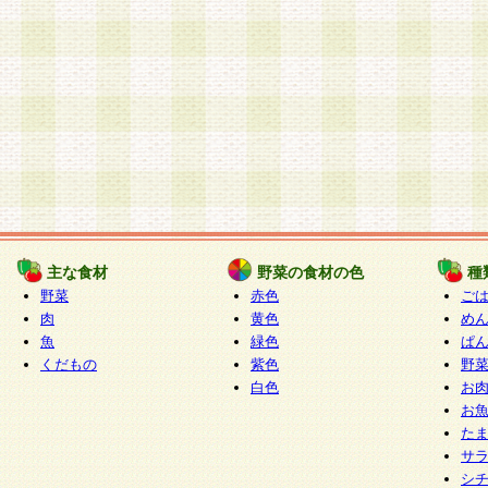
主な食材
野菜の食材の色
種
野菜
赤色
ご
肉
黄色
め
魚
緑色
ぱ
くだもの
紫色
野
白色
お
お
た
サ
シ