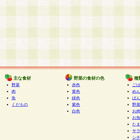
主な食材
野菜の食材の色
種
野菜
赤色
ご
肉
黄色
め
魚
緑色
ぱ
くだもの
紫色
野
白色
お
お
た
サ
シ