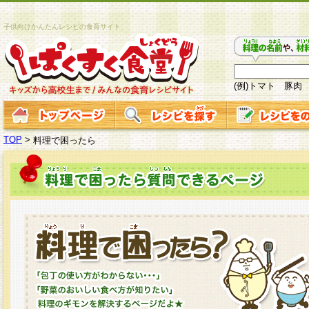
子供向けかんたんレシピの食育サイト
(例)トマト 豚肉
TOP
>
料理で困ったら