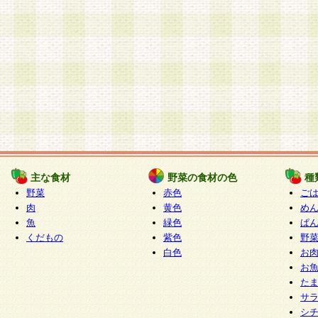
主な食材
野菜の食材の色
種
野菜
赤色
ご
肉
黄色
め
魚
緑色
ぱ
くだもの
紫色
野
白色
お
お
た
サ
シ