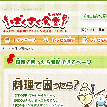
子供向けかんたんレシピの食育サイト
(例)トマト 豚肉
TOP
>
料理で困ったら