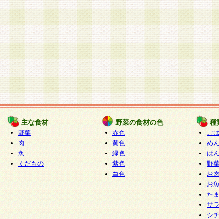
主な食材
野菜の食材の色
種
野菜
赤色
ご
肉
黄色
め
魚
緑色
ぱ
くだもの
紫色
野
白色
お
お
た
サ
シ