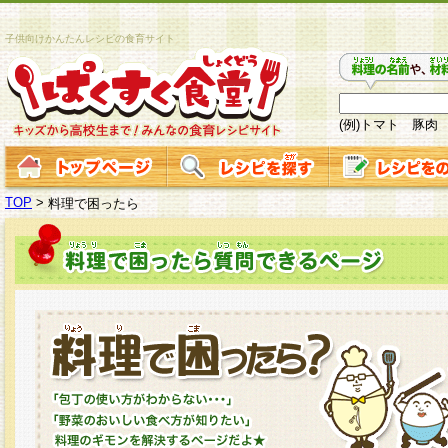
子供向けかんたんレシピの食育サイト
(例)トマト 豚肉
TOP
>
料理で困ったら