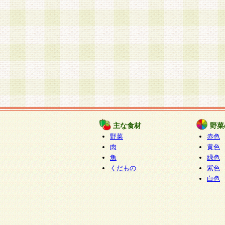
主な食材
野菜
野菜
赤色
肉
黄色
魚
緑色
くだもの
紫色
白色