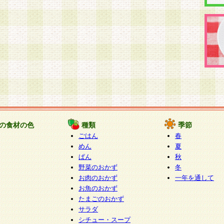
の食材の色
種類
季節
ごはん
春
めん
夏
ぱん
秋
野菜のおかず
冬
お肉のおかず
一年を通して
お魚のおかず
たまごのおかず
サラダ
シチュー・スープ