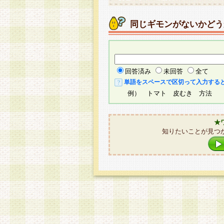
同じギモンがないかどう
回答済み
未回答
全て
単語をスペースで区切って入力する
例） トマト 皮むき 方法
★
知りたいことが見つ