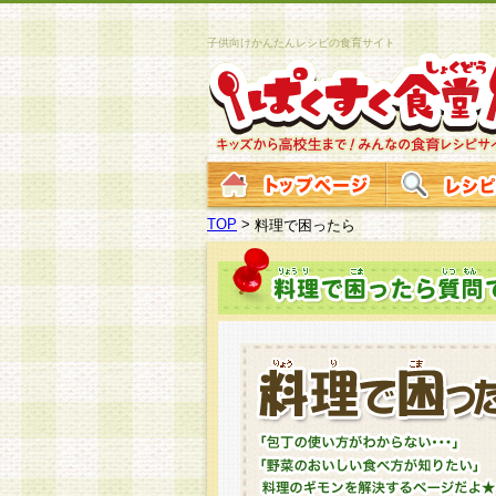
子供向けかんたんレシピの食育サイト
TOP
>
料理で困ったら