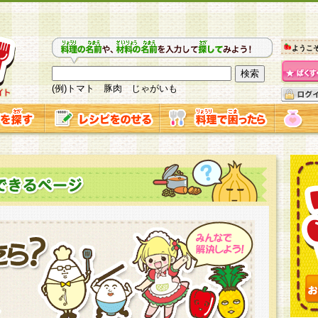
ようこ
(例)トマト 豚肉 じゃがいも