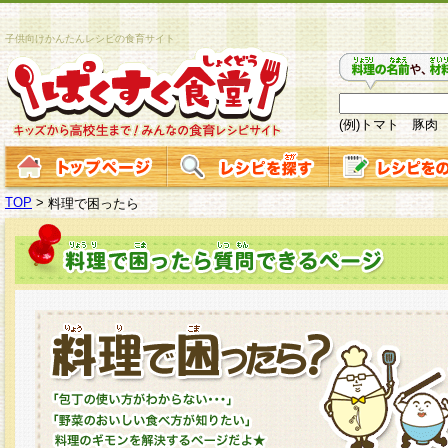
子供向けかんたんレシピの食育サイト
(例)トマト 豚肉
TOP
>
料理で困ったら