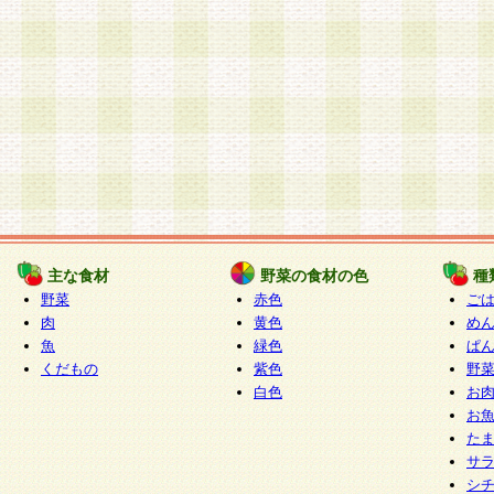
主な食材
野菜の食材の色
種
野菜
赤色
ご
肉
黄色
め
魚
緑色
ぱ
くだもの
紫色
野
白色
お
お
た
サ
シ