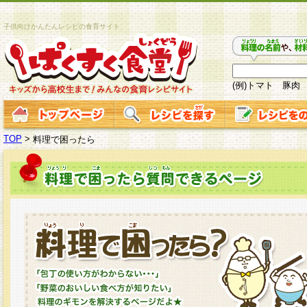
子供向けかんたんレシピの食育サイト
(例)トマト 豚肉
TOP
>
料理で困ったら