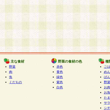
主な食材
野菜の食材の色
種
野菜
赤色
ご
肉
黄色
め
魚
緑色
ぱ
くだもの
紫色
野
白色
お
お
た
サ
シ