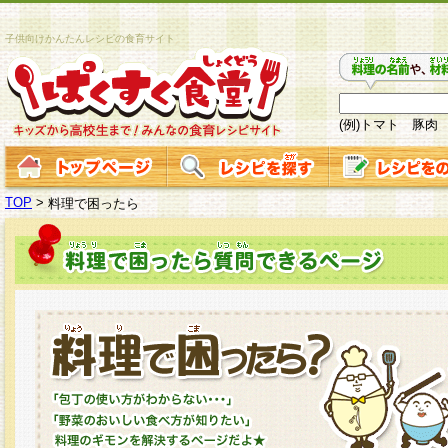
子供向けかんたんレシピの食育サイト
(例)トマト 豚肉
TOP
>
料理で困ったら