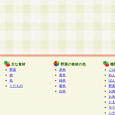
主な食材
野菜の食材の色
種
野菜
赤色
ご
肉
黄色
め
魚
緑色
ぱ
くだもの
紫色
野
白色
お
お
た
サ
シ