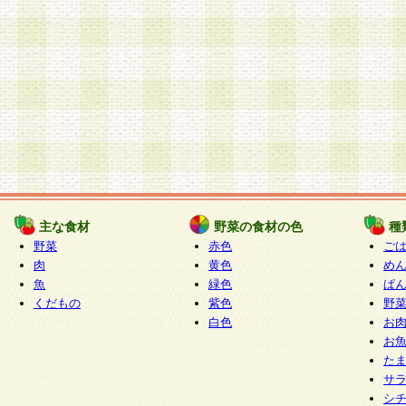
主な食材
野菜の食材の色
種
野菜
赤色
ご
肉
黄色
め
魚
緑色
ぱ
くだもの
紫色
野
白色
お
お
た
サ
シ