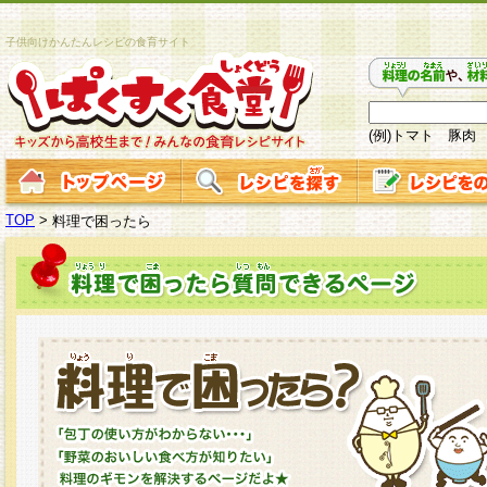
子供向けかんたんレシピの食育サイト
(例)トマト 豚肉
TOP
>
料理で困ったら