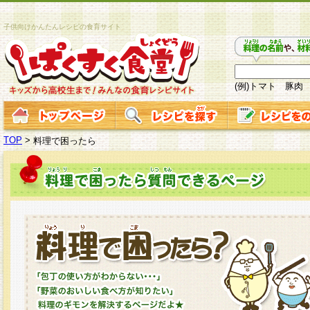
子供向けかんたんレシピの食育サイト
(例)トマト 豚肉
TOP
>
料理で困ったら