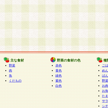
主な食材
野菜の食材の色
種
野菜
赤色
ご
肉
黄色
め
魚
緑色
ぱ
くだもの
紫色
野
白色
お
お
た
サ
シ