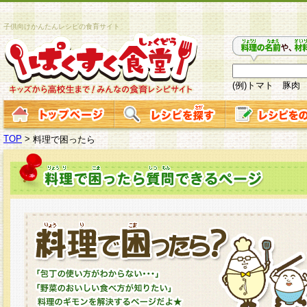
子供向けかんたんレシピの食育サイト
(例)トマト 豚肉
TOP
>
料理で困ったら