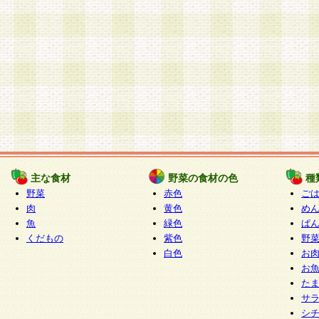
主な食材
野菜の食材の色
種
野菜
赤色
ご
肉
黄色
め
魚
緑色
ぱ
くだもの
紫色
野
白色
お
お
た
サ
シ