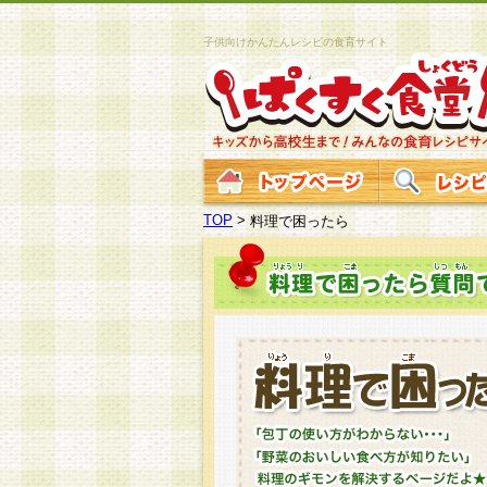
子供向けかんたんレシピの食育サイト
TOP
>
料理で困ったら