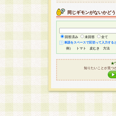
同じギモンがないかどう
回答済み
未回答
全て
単語をスペースで区切って入力する
例） トマト 皮むき 方法
★
知りたいことが見つ