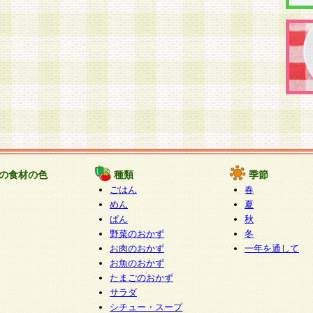
の食材の色
種類
季節
ごはん
春
めん
夏
ぱん
秋
野菜のおかず
冬
お肉のおかず
一年を通して
お魚のおかず
たまごのおかず
サラダ
シチュー・スープ