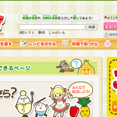
ようこ
(例)トマト 豚肉 じゃがいも