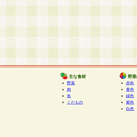
主な食材
野菜
野菜
赤色
肉
黄色
魚
緑色
くだもの
紫色
白色