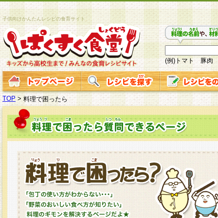
子供向けかんたんレシピの食育サイト
(例)トマト 豚肉
TOP
>
料理で困ったら