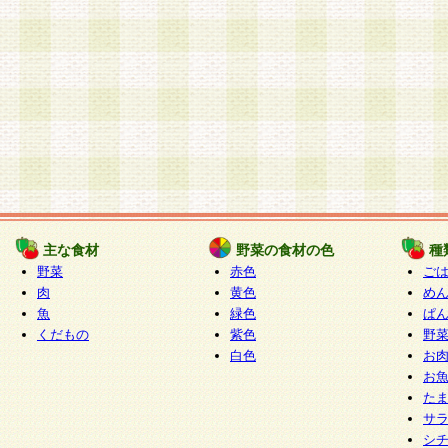
主な食材
野菜の食材の色
種
野菜
赤色
ご
肉
黄色
め
魚
緑色
ぱ
くだもの
紫色
野
白色
お
お
た
サ
シ