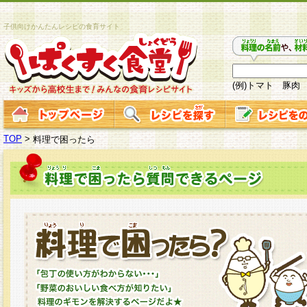
子供向けかんたんレシピの食育サイト
(例)トマト 豚肉
TOP
>
料理で困ったら