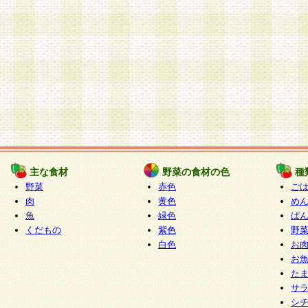
主な食材
野菜の食材の色
種
野菜
赤色
ご
肉
黄色
め
魚
緑色
ぱ
くだもの
紫色
野
白色
お
お
た
サ
シ