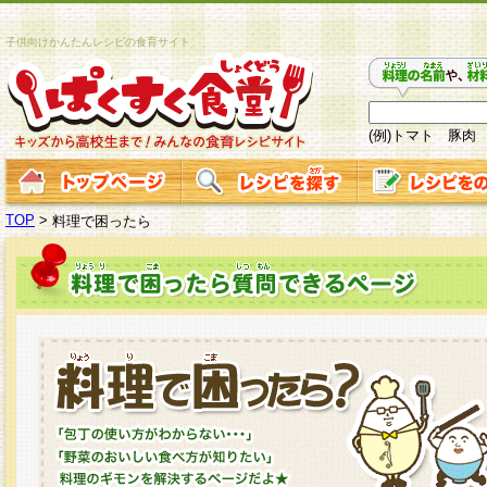
子供向けかんたんレシピの食育サイト
(例)トマト 豚肉
TOP
>
料理で困ったら