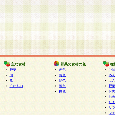
主な食材
野菜の食材の色
種
野菜
赤色
ご
肉
黄色
め
魚
緑色
ぱ
くだもの
紫色
野
白色
お
お
た
サ
シ