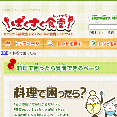
子供向けかんたんレシピの食育サイト
(例)トマト 豚肉
TOP
>
料理で困ったら