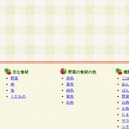
主な食材
野菜の食材の色
種
野菜
赤色
ご
肉
黄色
め
魚
緑色
ぱ
くだもの
紫色
野
白色
お
お
た
サ
シ