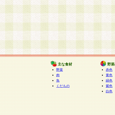
主な食材
野菜
野菜
赤色
肉
黄色
魚
緑色
くだもの
紫色
白色