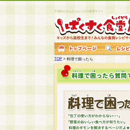
子供向けかんたんレシピの食育サイト
TOP
>
料理で困ったら