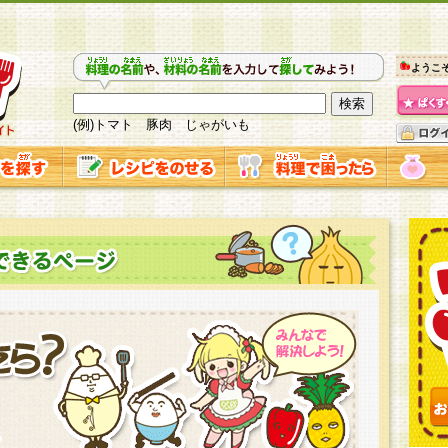
ようこ
(例)トマト 豚肉 じゃがいも