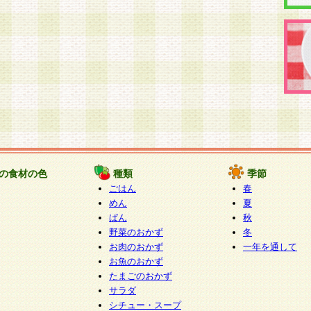
の食材の色
種類
季節
ごはん
春
めん
夏
ぱん
秋
野菜のおかず
冬
お肉のおかず
一年を通して
お魚のおかず
たまごのおかず
サラダ
シチュー・スープ