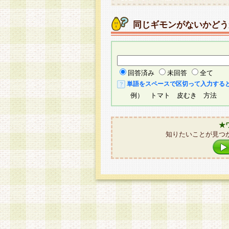
同じギモンがないかどう
回答済み
未回答
全て
単語をスペースで区切って入力する
例） トマト 皮むき 方法
★
知りたいことが見つ