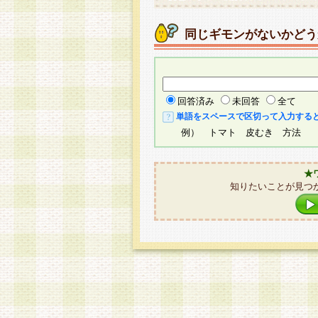
同じギモンがないかどう
回答済み
未回答
全て
単語をスペースで区切って入力する
例） トマト 皮むき 方法
★
知りたいことが見つ