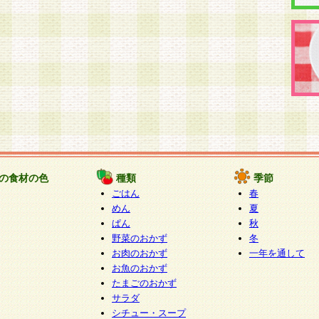
の食材の色
種類
季節
ごはん
春
めん
夏
ぱん
秋
野菜のおかず
冬
お肉のおかず
一年を通して
お魚のおかず
たまごのおかず
サラダ
シチュー・スープ