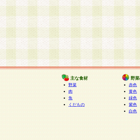
主な食材
野菜
野菜
赤色
肉
黄色
魚
緑色
くだもの
紫色
白色