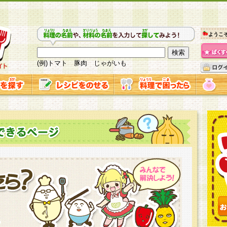
ようこ
(例)トマト 豚肉 じゃがいも