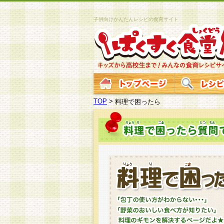
子供向けかんたんレシピの食育サイト
TOP
>
料理で困ったら