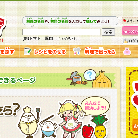
ようこ
(例)トマト 豚肉 じゃがいも