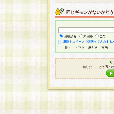
同じギモンがないかどう
回答済み
未回答
全て
単語をスペースで区切って入力する
例） トマト 皮むき 方法
★
知りたいことが見つ