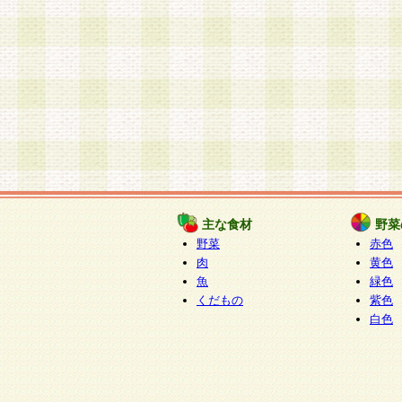
主な食材
野菜
野菜
赤色
肉
黄色
魚
緑色
くだもの
紫色
白色