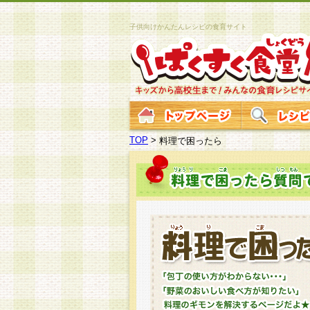
子供向けかんたんレシピの食育サイト
TOP
>
料理で困ったら