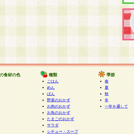
の食材の色
種類
季節
ごはん
春
めん
夏
ぱん
秋
野菜のおかず
冬
お肉のおかず
一年を通して
お魚のおかず
たまごのおかず
サラダ
シチュー・スープ