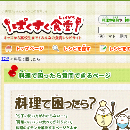
子供向けかんたんレシピの食育サイト
(例)トマト 豚肉
TOP
>
料理で困ったら