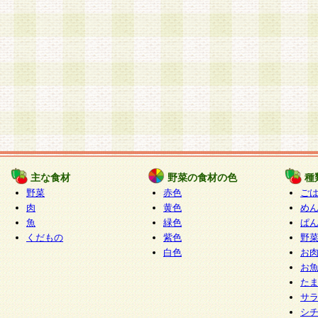
主な食材
野菜の食材の色
種
野菜
赤色
ご
肉
黄色
め
魚
緑色
ぱ
くだもの
紫色
野
白色
お
お
た
サ
シ