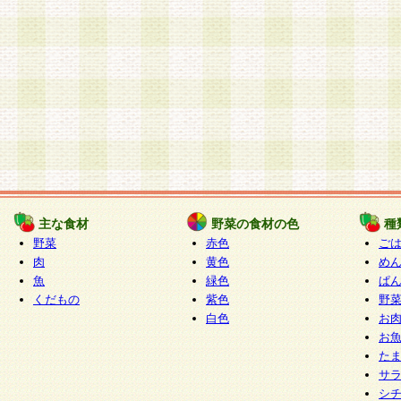
主な食材
野菜の食材の色
種
野菜
赤色
ご
肉
黄色
め
魚
緑色
ぱ
くだもの
紫色
野
白色
お
お
た
サ
シ