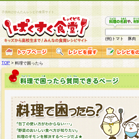
子供向けかんたんレシピの食育サイト
(例)トマト 豚肉
TOP
>
料理で困ったら