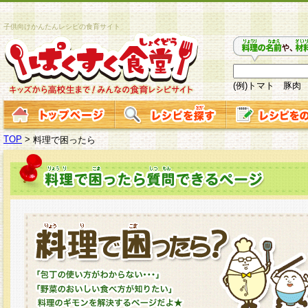
子供向けかんたんレシピの食育サイト
(例)トマト 豚肉
TOP
>
料理で困ったら