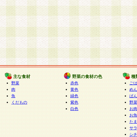
主な食材
野菜の食材の色
種
野菜
赤色
ご
肉
黄色
め
魚
緑色
ぱ
くだもの
紫色
野
白色
お
お
た
サ
シ