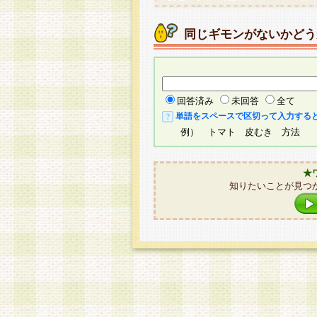
同じギモンがないかどう
回答済み
未回答
全て
単語をスペースで区切って入力する
例） トマト 皮むき 方法
★
知りたいことが見つ