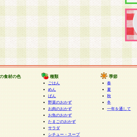
の食材の色
種類
季節
ごはん
春
めん
夏
ぱん
秋
野菜のおかず
冬
お肉のおかず
一年を通して
お魚のおかず
たまごのおかず
サラダ
シチュー・スープ