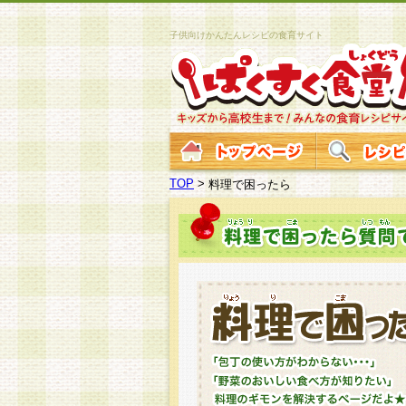
子供向けかんたんレシピの食育サイト
TOP
>
料理で困ったら