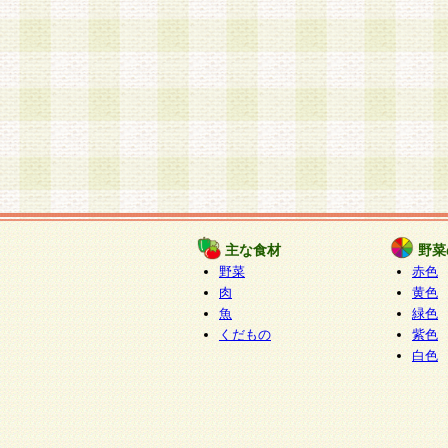
主な食材
野菜
野菜
赤色
肉
黄色
魚
緑色
くだもの
紫色
白色