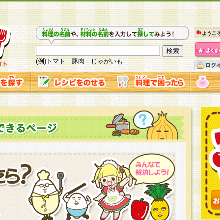
ようこ
(例)トマト 豚肉 じゃがいも