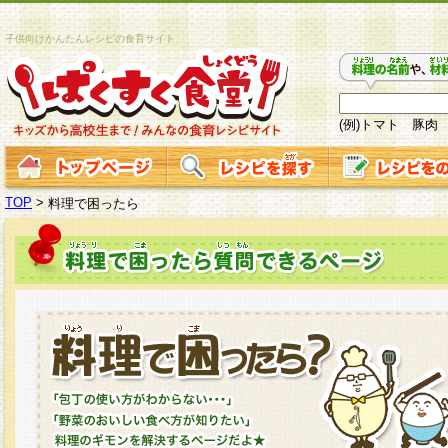
子供向けかんたんレシピの食育サイト
(例)トマト 豚肉
TOP
>
料理で困ったら