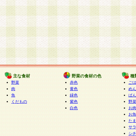
主な食材
野菜の食材の色
種
野菜
赤色
ご
肉
黄色
め
魚
緑色
ぱ
くだもの
紫色
野
白色
お
お
た
サ
シ