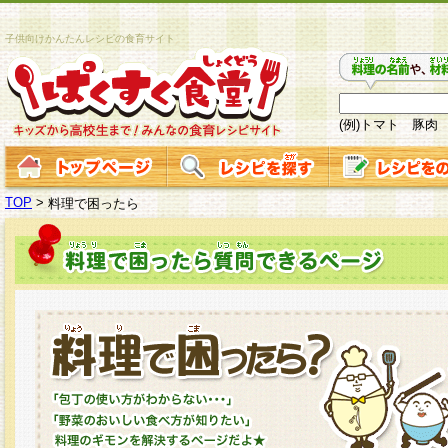
子供向けかんたんレシピの食育サイト
(例)トマト 豚肉
TOP
>
料理で困ったら