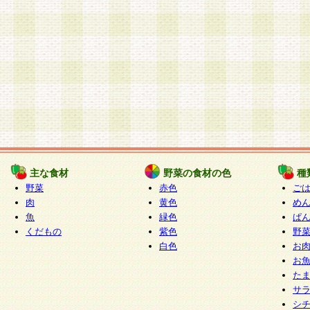
主な食材
野菜の食材の色
種
野菜
赤色
ご
肉
黄色
め
魚
緑色
ぱ
くだもの
紫色
野
白色
お
お
た
サ
シ