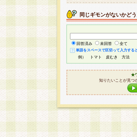
同じギモンがないかどう
回答済み
未回答
全て
単語をスペースで区切って入力する
例） トマト 皮むき 方法
★
知りたいことが見つ