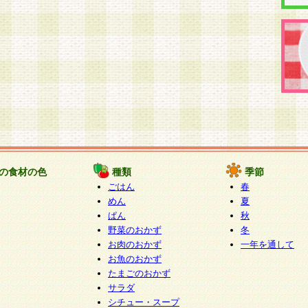
の食材の色
種類
季節
ごはん
春
めん
夏
ぱん
秋
野菜のおかず
冬
お肉のおかず
一年を通して
お魚のおかず
たまごのおかず
サラダ
シチュー・スープ