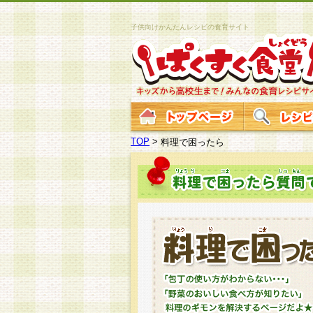
子供向けかんたんレシピの食育サイト
TOP
>
料理で困ったら