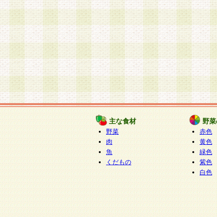
主な食材
野菜
野菜
赤色
肉
黄色
魚
緑色
くだもの
紫色
白色