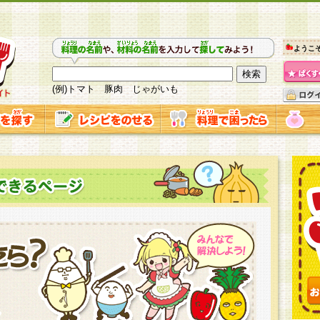
ようこ
(例)トマト 豚肉 じゃがいも